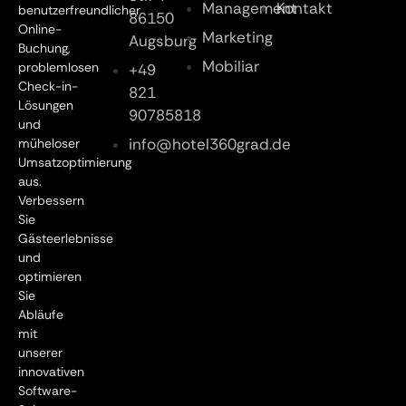
Management
Kontakt
benutzerfreundlicher
86150
Online-
Marketing
Augsburg
Buchung,
Mobiliar
problemlosen
+49
Check-in-
821
Lösungen
90785818
und
info@hotel360grad.de
müheloser
Umsatzoptimierung
aus.
Verbessern
Sie
Gästeerlebnisse
und
optimieren
Sie
Abläufe
mit
unserer
innovativen
Software-