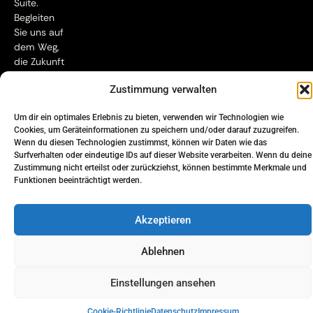
Suite.
Begleiten
Sie uns auf
dem Weg,
die Zukunft
des
Zustimmung verwalten
Hotelmanagements
zu
Um dir ein optimales Erlebnis zu bieten, verwenden wir Technologien wie
gestalten.
Cookies, um Geräteinformationen zu speichern und/oder darauf zuzugreifen.
Wenn du diesen Technologien zustimmst, können wir Daten wie das
Surfverhalten oder eindeutige IDs auf dieser Website verarbeiten. Wenn du deine
Zustimmung nicht erteilst oder zurückziehst, können bestimmte Merkmale und
Datenschutzerklärung
Impressum
Funktionen beeinträchtigt werden.
Copyright © 2025 Hotel 360°
Akzeptieren
Ablehnen
Einstellungen ansehen
Beratung
DE
Cookie-Richtlinie
Datenschutz
Impressum